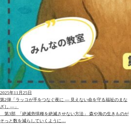
2025年11月25日
第2弾「ラッコが手をつなぐ夜に ― 見えない命を守る福祉のまな
ざし ―」
第3部_「絶滅危惧種を絶滅させない方法」 森や海の生きものが
そっと数を減らしていくように…