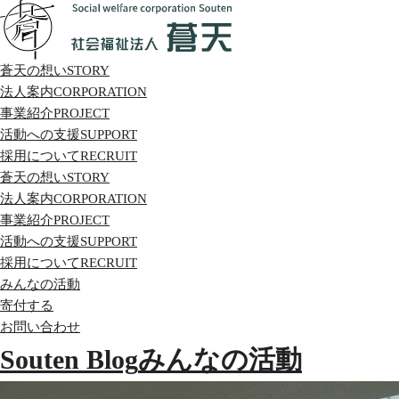
蒼天の想い
STORY
法人案内
CORPORATION
事業紹介
PROJECT
活動への支援
SUPPORT
採用について
RECRUIT
蒼天の想い
STORY
法人案内
CORPORATION
事業紹介
PROJECT
活動への支援
SUPPORT
採用について
RECRUIT
みんなの活動
寄付する
お問い合わせ
Souten Blog
みんなの活動