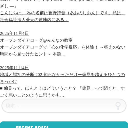
ざし ―」
こんにちは。 私の名前は蒼野詩音（あおのしおん）です。私は、
社会福祉法人蒼天の敷地内にある…
2025年11月4日
オープンダイアローグ@みんなの教室
オープンダイアローグで「心の化学反応」を体験！ ～答えのない
時間から見つけたヒント～ 本題…
2025年11月4日
地域と福祉の分断 #02 知らなかっただけー偏見を越えるひとつの
きっかけ
■ 偏見って、ほんとうはどういうこと？ 「偏見」って聞くと、す
ごく悪いことのように思うかも…