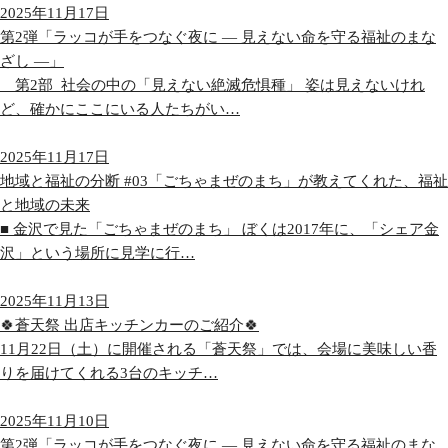
2025年11月17日
第2弾「ラッコが手をつなぐ夜に ― 見えない命を守る福祉のまな
ざし ―」
第2部_社会の中の「見えない絶滅危惧種」 姿は見えないけれ
ど、確かにここにいる人たちがい…
2025年11月17日
地域と福祉の分断 #03「ごちゃまぜのまち」が教えてくれた、福祉
と地域の未来
■ 金沢で見た「ごちゃまぜのまち」 ぼくは2017年に、「シェア金
沢」という場所に見学に行…
2025年11月13日
🍀蒼天祭 出店キッチンカーのご紹介🍀
11月22日（土）に開催される「蒼天祭」では、会場に美味しい香
りを届けてくれる3台のキッチ…
2025年11月10日
第2弾「ラッコが手をつなぐ夜に ― 見えない命を守る福祉のまな