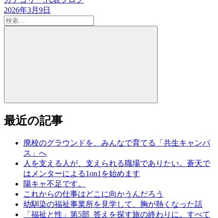
2026年3月9日
検
索:
検
索
最近の記事
廃校のグラウンドを、みんなで育てる「共生キャンパ
ス」へ
人を支える人が、支えられる職場でありたい。蒼天で
はメンターによる1on1を始めます
陽キャ不足です。
これからの仕事はどこに向かうんだろう
幼馴染の福祉事業所を見学して、胸が熱くなった話
「福祉と性」第5部_答えを探す旅の終わりに。すべて