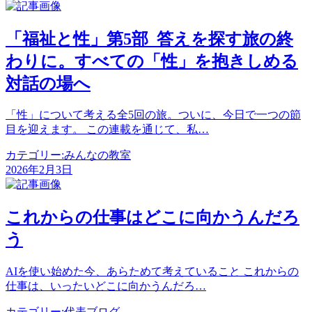
投
稿
「福祉と性」第5部_答えを探す旅の終
ナ
わりに。すべての「性」を抱きしめる
ビ
対話の場へ
ゲ
「性」について考える全5回の旅。ついに、今日で一つの節
ー
目を迎えます。 この連載を通じて、私…
シ
カテゴリー:
みんなの教室
ョ
2026年2月3日
ン
これからの仕事はどこに向かうんだろ
う
AIを使い始めた今、あらためて考えていること これからの
仕事は、いったいどこに向かうんだろ…
カテゴリー:
代表ブログ