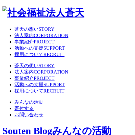
蒼天の想い
STORY
法人案内
CORPORATION
事業紹介
PROJECT
活動への支援
SUPPORT
採用について
RECRUIT
蒼天の想い
STORY
法人案内
CORPORATION
事業紹介
PROJECT
活動への支援
SUPPORT
採用について
RECRUIT
みんなの活動
寄付する
お問い合わせ
Souten Blog
みんなの活動