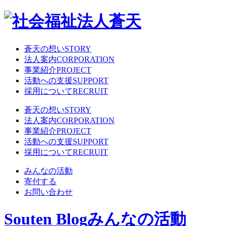
蒼天の想い
STORY
法人案内
CORPORATION
事業紹介
PROJECT
活動への支援
SUPPORT
採用について
RECRUIT
蒼天の想い
STORY
法人案内
CORPORATION
事業紹介
PROJECT
活動への支援
SUPPORT
採用について
RECRUIT
みんなの活動
寄付する
お問い合わせ
Souten Blog
みんなの活動