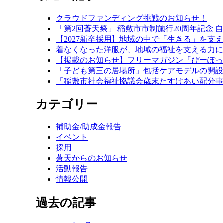
クラウドファンディング挑戦のお知らせ！
「第2回蒼天祭」 稲敷市市制施行20周年記念 
【2027新卒採用】地域の中で「生きる」を支
着なくなった洋服が、地域の福祉を支える力に
【掲載のお知らせ】フリーマガジン『ぴーぽっ
「子ども第三の居場所」包括ケアモデルの開設
「稲敷市社会福祉協議会歳末たすけあい配分事
カテゴリー
補助金/助成金報告
イベント
採用
蒼天からのお知らせ
活動報告
情報公開
過去の記事