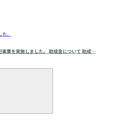
した。
事業を実施しました。 助成金について 助成…
検
索