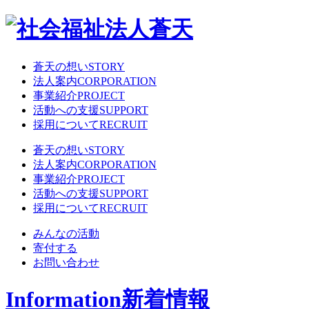
蒼天の想い
STORY
法人案内
CORPORATION
事業紹介
PROJECT
活動への支援
SUPPORT
採用について
RECRUIT
蒼天の想い
STORY
法人案内
CORPORATION
事業紹介
PROJECT
活動への支援
SUPPORT
採用について
RECRUIT
みんなの活動
寄付する
お問い合わせ
Information
新着情報